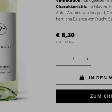
Vinifikation:
handgelesen, im
Charakteristik:
Im Glas ein Ko
Äpfel, Aromen von Jonagold, Gol
herrliche Balance von Frucht, Sä
8,30
inkl. 13% MwSt.
IN DEN
ZUM CH