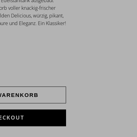
 Edelstahltank ausgebaut
rb voller knackig-frischer
den Delicious, würzig, pikant,
ure und Eleganz. Ein Klassiker!
 WARENKORB
ECKOUT