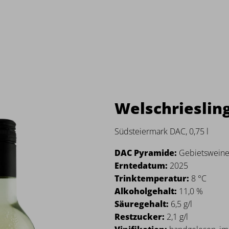
Welschrieslin
Südsteiermark DAC, 0,75 l
DAC Pyramide:
Gebietswein
Erntedatum:
2025
Trinktemperatur:
8 °C
Alkoholgehalt:
11,0 %
Säuregehalt:
6,5 g/l
Restzucker:
2,1 g/l