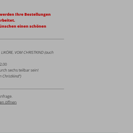
erden Ihre Bestellungen
rbeitet.
wünschen einen schönen
LIKÖRE, VOM CHRISTKIND (auch
2,00
rch sechs teilbar sein!
 Christkind”)
nfrage.
en öffnen