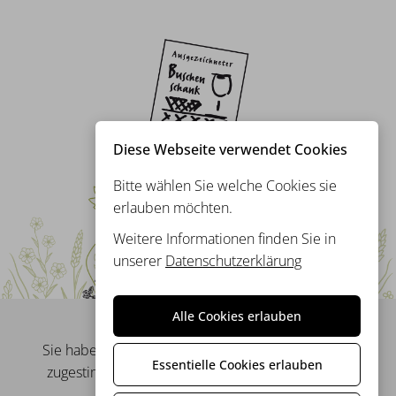
Diese Webseite verwendet Cookies
Bitte wählen Sie welche Cookies sie
erlauben möchten.
Weitere Informationen finden Sie in
unserer
Datenschutzerklärung
Alle Cookies erlauben
Sie haben dem Nachladen externer Dateien nicht
Essentielle Cookies erlauben
zugestimmt wodurch diese Karte nicht angezeigt
werden kann