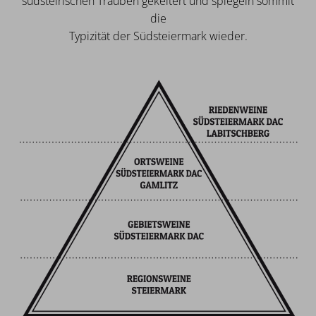
südsteirischen Trauben gekeltert und spiegeln sommit
die
Typizität der Südsteiermark wieder.