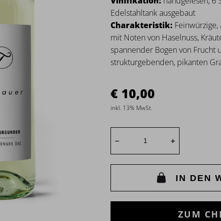
Vinifikation:
handgelesen, 6 
Edelstahltank ausgebaut
Charakteristik:
Feinwürzige, 
mit Noten von Haselnuss, Kräut
spannender Bogen von Frucht un
strukturgebenden, pikanten Gra
10,00
inkl. 13% MwSt.
IN DEN
ZUM CH