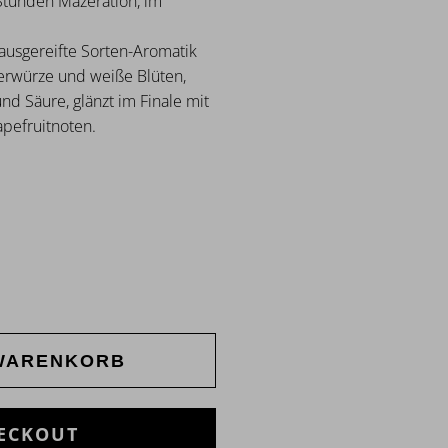
Stunden Mazeration, im
ausgereifte Sorten-Aromatik
erwürze und weiße Blüten,
d Säure, glänzt im Finale mit
pefruitnoten.
 WARENKORB
ECKOUT