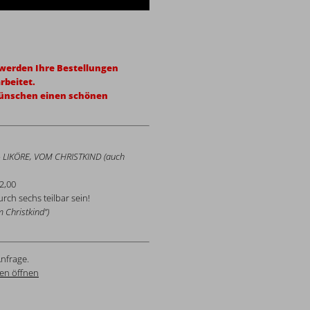
erden Ihre Bestellungen
rbeitet.
wünschen einen schönen
LIKÖRE, VOM CHRISTKIND (auch
2,00
rch sechs teilbar sein!
 Christkind”)
nfrage.
en öffnen