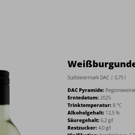
Weißburgunde
Südsteiermark DAC | 0,75 l
DAC Pyramide:
Regionswein
Erntedatum:
2025
Trinktemperatur:
8 °C
Alkoholgehalt:
12,5 %
Säuregehalt:
6,2 g/l
Restzucker:
4,0 g/l