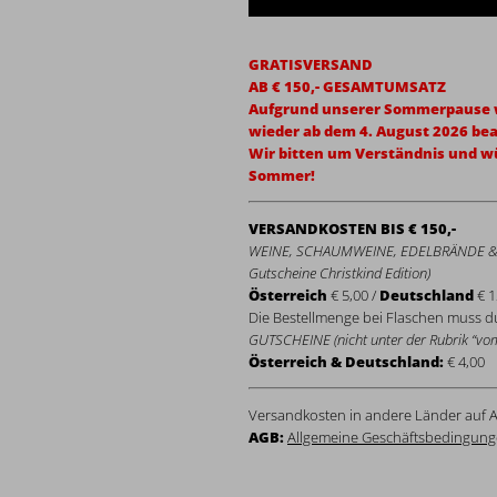
GRATISVERSAND
AB € 150,- GESAMTUMSATZ
Aufgrund unserer Sommerpause w
wieder ab dem 4. August 2026 bea
Wir bitten um Verständnis und 
Sommer!
VERSANDKOSTEN BIS € 150,-
WEINE, SCHAUMWEINE, EDELBRÄNDE & 
Gutscheine Christkind Edition)
Österreich
€ 5,00 /
Deutschland
€ 1
Die Bestellmenge bei Flaschen muss du
GUTSCHEINE (nicht unter der Rubrik “vom
Österreich & Deutschland:
€ 4,00
Versandkosten in andere Länder auf A
AGB:
Allgemeine Geschäftsbedingung