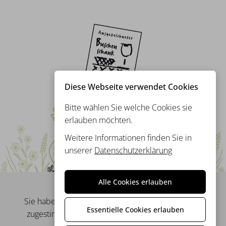
Diese Webseite verwendet Cookies
Bitte wählen Sie welche Cookies sie
erlauben möchten.
Weitere Informationen finden Sie in
unserer
Datenschutzerklärung
Alle Cookies erlauben
Sie haben dem Nachladen externer Dateien nicht
Essentielle Cookies erlauben
zugestimmt wodurch diese Karte nicht angezeigt